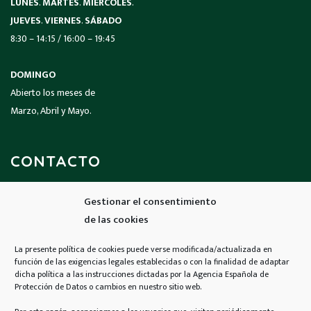
LUNES
.
MARTES
.
MIÉRCOLES
.
JUEVES
.
VIERNES
.
SÁBADO
8:30 – 14:15 / 16:00 – 19:45
DOMINGO
Abierto los meses de
Marzo, Abril y Mayo.
CONTACTO
Gestionar el consentimiento
Llámanos
de las cookies
926 690 424
La presente política de cookies puede verse modificada/actualizada en
función de las exigencias legales establecidas o con la finalidad de adaptar
Email
dicha política a las instrucciones dictadas por la Agencia Española de
Protección de Datos o cambios en nuestro sitio web.
contacto@viverostian.com