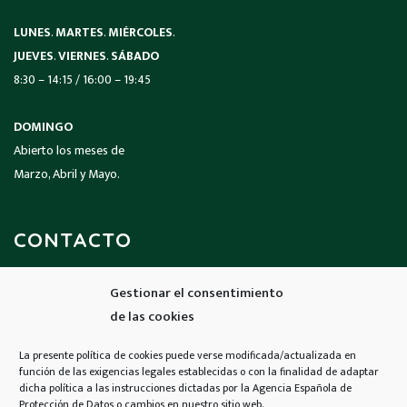
LUNES
.
MARTES
.
MIÉRCOLES
.
JUEVES
.
VIERNES
.
SÁBADO
8:30 – 14:15 / 16:00 – 19:45
DOMINGO
Abierto los meses de
Marzo, Abril y Mayo.
CONTACTO
Gestionar el consentimiento
Llámanos
de las cookies
926 690 424
La presente política de cookies puede verse modificada/actualizada en
función de las exigencias legales establecidas o con la finalidad de adaptar
Email
dicha política a las instrucciones dictadas por la Agencia Española de
Protección de Datos o cambios en nuestro sitio web.