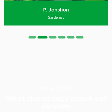
P. Jonshon
Gardenist
TESTIMONIALS
What clients says about our
services