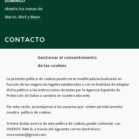
DOMINGO
Abierto los meses de
Marzo, Abril y Mayo.
CONTACTO
Gestionar el consentimiento
Llámanos
de las cookies
926 690 424
La presente política de cookies puede verse modificada/actualizada en
función de las exigencias legales establecidas o con la finalidad de adaptar
Email
dicha política a las instrucciones dictadas por la Agencia Española de
Protección de Datos o cambios en nuestro sitio web.
contacto@viverostian.com
Por esta razón, aconsejamos a los usuarios que visiten periódicamente
nuestra política de cookies.
Encuéntranos
N-430, Km 315.500,
Si tiene dudas acerca de esta política de cookies, puede contactar con
13150 Carrión de Calatrava,
VIVEROS TIAN SL a través del siguiente correo electrónico:
viveros.tian@gmail.com
Ciudad Real