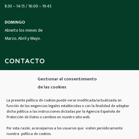
8:30 – 14:15 / 16:00 – 19:45
DOMINGO
Abierto los meses de
Marzo, Abril y Mayo.
CONTACTO
Gestionar el consentimiento
Llámanos
de las cookies
926 690 424
La presente política de cookies puede verse modificada/actualizada en
función de las exigencias legales establecidas o con la finalidad de adaptar
Email
dicha política a las instrucciones dictadas por la Agencia Española de
Protección de Datos o cambios en nuestro sitio web.
contacto@viverostian.com
Por esta razón, aconsejamos a los usuarios que visiten periódicamente
nuestra política de cookies.
Encuéntranos