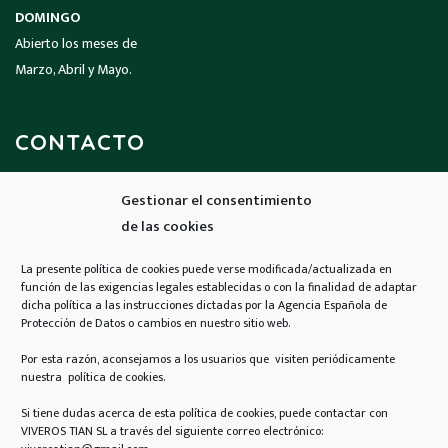
DOMINGO
Abierto los meses de
Marzo, Abril y Mayo.
CONTACTO
Gestionar el consentimiento
Llámanos
de las cookies
926 690 424
La presente política de cookies puede verse modificada/actualizada en
función de las exigencias legales establecidas o con la finalidad de adaptar
Email
dicha política a las instrucciones dictadas por la Agencia Española de
Protección de Datos o cambios en nuestro sitio web.
contacto@viverostian.com
Por esta razón, aconsejamos a los usuarios que visiten periódicamente
nuestra política de cookies.
Encuéntranos
N-430, Km 315.500,
Si tiene dudas acerca de esta política de cookies, puede contactar con
13150 Carrión de Calatrava,
VIVEROS TIAN SL a través del siguiente correo electrónico: