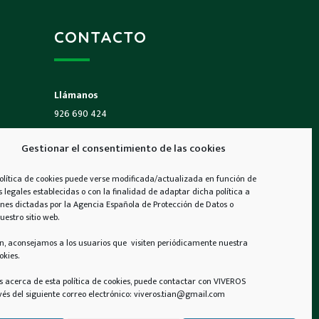
CONTACTO
Llámanos
926 690 424
Gestionar el consentimiento de las cookies
Email
contacto@viverostian.com
olítica de cookies puede verse modificada/actualizada en función de
s legales establecidas o con la finalidad de adaptar dicha política a
ones dictadas por la Agencia Española de Protección de Datos o
Encuéntranos
estro sitio web.
N-430, Km 315.500,
13150 Carrión de Calatrava,
ón, aconsejamos a los usuarios que visiten periódicamente nuestra
okies.
Ciudad Real
s acerca de esta política de cookies, puede contactar con VIVEROS
vés del siguiente correo electrónico: viveros.tian@gmail.com