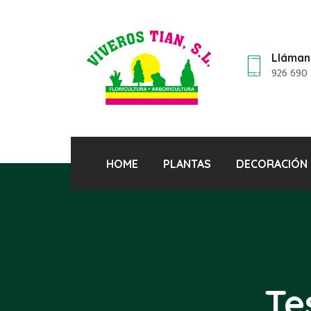
Lláman
926 690
HOME
PLANTAS
DECORACIÓN
Te