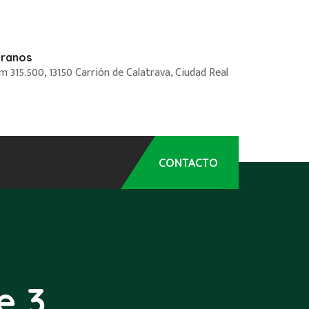
tranos
 315.500, 13150 Carrión de Calatrava, Ciudad Real
CONTACTO
e 3