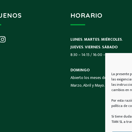
UENOS
HORARIO
LUNES
.
MARTES
.
MIÉRCOLES
.
JUEVES
.
VIERNES
.
SÁBADO
8:30 – 14:15 / 16:00 – 19:45
DOMINGO
La presente p
Abierto los meses de
las exigencia
las instrucci
Marzo, Abril y Mayo.
cambios en nu
Por esta raz
política de co
Si tiene duda
TIAN SL a tra