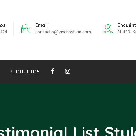
os
Encuén
Email
 424
N-430, Km
contacto@viverostian.com
PRODUCTOS
stimonial List Styl