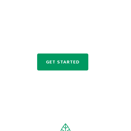
Have any plan for a
garden !!!
Duis eleifend molestie leo, at mollis eros rutrum
sit amet. Nam venenatisenim at magna euismod
congue malesuada purus.
GET STARTED