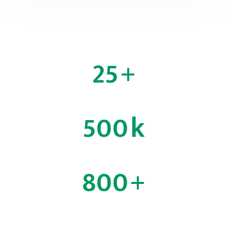
25
+
Years Experience
500
k
Happy Customers
800
+
Garden Created